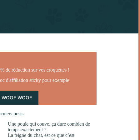
% de réduction sur vos croquettes !
oc d'affiliation sticky pour exemple
WOOF WOOF
rniers posts
Une poule qui couve, ça dure combien de
temps exactement ?
La teigne du chat, est-ce que c’est