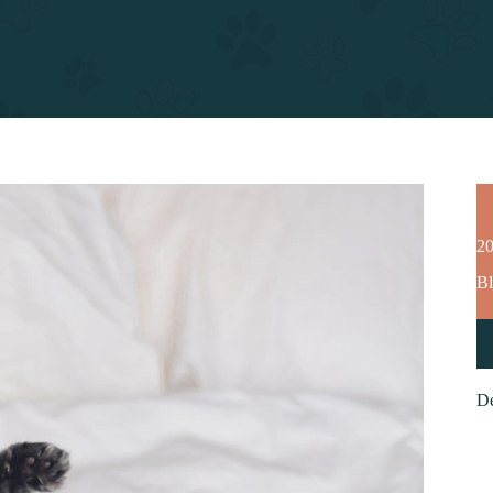
20
Bl
De